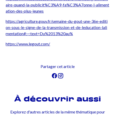
aire-quand-la-publicit%C3%A9-fa%C3%A7onne-l-aliment
ation-des-plus-jeunes
https://agriculture.gouv.fr/semaine-du-gout-une-36e-editi
on-sous-le-signe-de-la-transmission-et-de-leducation-lali
mentation#:~:text=Du%2013%20au%
https://www.legout.com/
Partager cet article
À découvrir aussi
Explorez d'autres articles de la même thématique pour