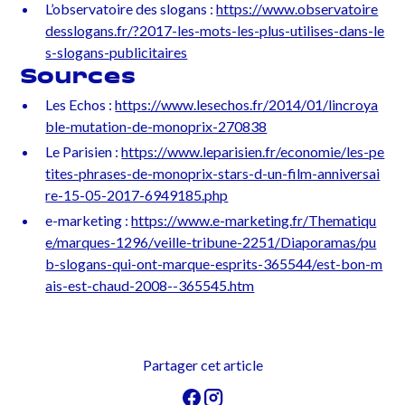
L’observatoire des slogans :
https://www.observatoire
desslogans.fr/?2017-les-mots-les-plus-utilises-dans-le
s-slogans-publicitaires
Sources
Les Echos :
https://www.lesechos.fr/2014/01/lincroya
ble-mutation-de-monoprix-270838
Le Parisien :
https://www.leparisien.fr/economie/les-pe
tites-phrases-de-monoprix-stars-d-un-film-anniversai
re-15-05-2017-6949185.php
e-marketing :
https://www.e-marketing.fr/Thematiqu
e/marques-1296/veille-tribune-2251/Diaporamas/pu
b-slogans-qui-ont-marque-esprits-365544/est-bon-m
ais-est-chaud-2008--365545.htm
Partager cet article