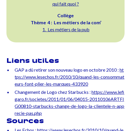
qui fait quoi ?
Collège
Thème 4 : Les métiers de la com’
1. Les métiers de la pub
Liens utiles
GAP a dû retirer son nouveau logo en octobre 2010 :
ht
tps://www.lesechos.fr/2010/10/quand-les-consommat
eurs-font-plier-les-marques-433920
Changement de Logo chez Starbucks :
https://www.lefi
garo.fr/societes/2011/01/06/04015-20110106ARTFI
G00810-starbucks-change-de-logo-la-clientele-n-app
recie-pas.php
Sources
Les Echos :
https://www.lesechos.fr/2010/10/quand-le